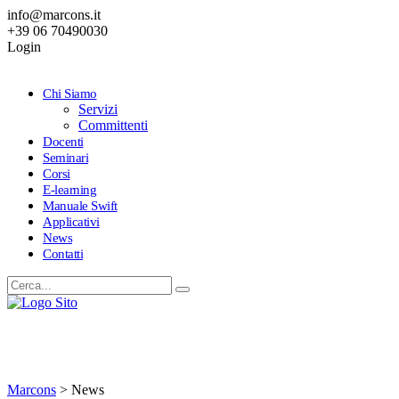
info@marcons.it
+39 06 70490030
Login
Chi Siamo
Servizi
Committenti
Docenti
Seminari
Corsi
E-learning
Manuale Swift
Applicativi
News
Contatti
Archivio delle News
Marcons
>
News