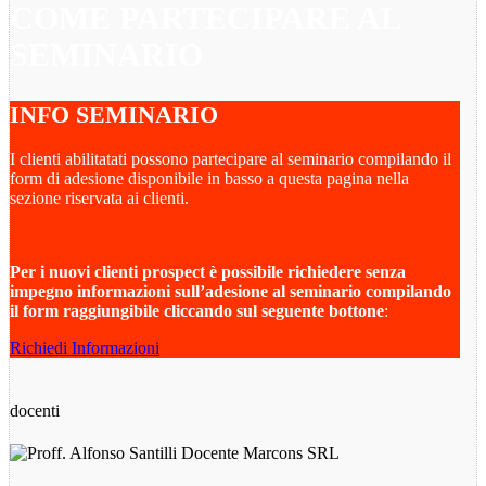
COME PARTECIPARE AL
SEMINARIO
INFO SEMINARIO
I clienti abilitatati possono partecipare al seminario compilando il
form di adesione disponibile in basso a questa pagina nella
sezione riservata ai clienti.
Per i nuovi clienti prospect è possibile richiedere senza
impegno informazioni sull’adesione al seminario compilando
il form raggiungibile cliccando sul seguente
bottone
:
Richiedi Informazioni
docenti