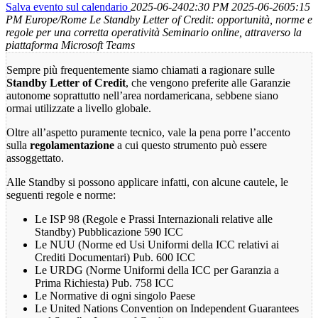
Salva evento sul calendario
2025-06-2402:30 PM
2025-06-2605:15
PM
Europe/Rome
Le Standby Letter of Credit: opportunità, norme e
regole per una corretta operatività
Seminario online, attraverso la
piattaforma Microsoft Teams
Sempre più frequentemente siamo chiamati a ragionare sulle
Standby Letter of Credit
, che vengono preferite alle Garanzie
autonome soprattutto nell’area nordamericana, sebbene siano
ormai utilizzate a livello globale.
Oltre all’aspetto puramente tecnico, vale la pena porre l’accento
sulla
regolamentazione
a cui questo strumento può essere
assoggettato.
Alle Standby si possono applicare infatti, con alcune cautele, le
seguenti regole e norme:
Le ISP 98 (Regole e Prassi Internazionali relative alle
Standby) Pubblicazione 590 ICC
Le NUU (Norme ed Usi Uniformi della ICC relativi ai
Crediti Documentari) Pub. 600 ICC
Le URDG (Norme Uniformi della ICC per Garanzia a
Prima Richiesta) Pub. 758 ICC
Le Normative di ogni singolo Paese
Le United Nations Convention on Independent Guarantees