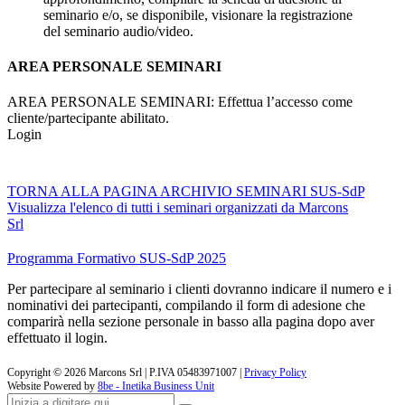
seminario e/o, se disponibile, visionare la registrazione
del seminario audio/video.
AREA PERSONALE SEMINARI
AREA PERSONALE SEMINARI: Effettua l’accesso come
cliente/partecipante abilitato.
Login
TORNA ALLA PAGINA ARCHIVIO SEMINARI SUS-SdP
Visualizza l'elenco di tutti i seminari organizzati da Marcons
Srl
Programma Formativo SUS-SdP 2025
Per partecipare al seminario i clienti dovranno indicare il numero e i
nominativi dei partecipanti, compilando il form di adesione che
comparirà nella sezione personale in basso alla pagina dopo aver
effettuato il login.
Copyright ©
2026
Marcons Srl | P.IVA 05483971007 |
Privacy Policy
Website Powered by
8be - Inetika Business Unit