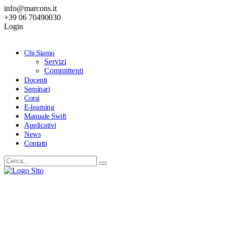
info@marcons.it
+39 06 70490030
Login
Chi Siamo
Servizi
Committenti
Docenti
Seminari
Corsi
E-learning
Manuale Swift
Applicativi
News
Contatti
Seminario 3/2025
PROGRAMMA FORMATIVO SUS-SDP 2025