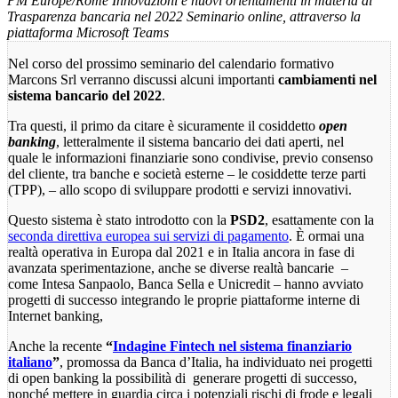
PM
Europe/Rome
Innovazioni e nuovi orientamenti in materia di
Trasparenza bancaria nel 2022
Seminario online, attraverso la
piattaforma Microsoft Teams
Nel corso del prossimo seminario del calendario formativo
Marcons Srl verranno discussi alcuni importanti
cambiamenti nel
sistema bancario del 2022
.
Tra questi, il primo da citare è sicuramente il cosiddetto
open
banking
, letteralmente il sistema bancario dei dati aperti, nel
quale le informazioni finanziarie sono condivise, previo consenso
del cliente, tra banche e società esterne – le cosiddette terze parti
(TPP), – allo scopo di sviluppare prodotti e servizi innovativi.
Questo sistema è stato introdotto con la
PSD2
, esattamente con la
seconda direttiva europea sui servizi di pagamento
. È ormai una
realtà operativa in Europa dal 2021 e in Italia ancora in fase di
avanzata sperimentazione, anche se diverse realtà bancarie –
come Intesa Sanpaolo, Banca Sella e Unicredit – hanno avviato
progetti di successo integrando le proprie piattaforme interne di
Internet banking,
Anche la recente
“
Indagine Fintech nel sistema finanziario
italiano
”
, promossa da Banca d’Italia, ha individuato nei progetti
di open banking la possibilità di generare progetti di successo,
nonché mettere in guardia circa i potenziali rischi di frode e legali