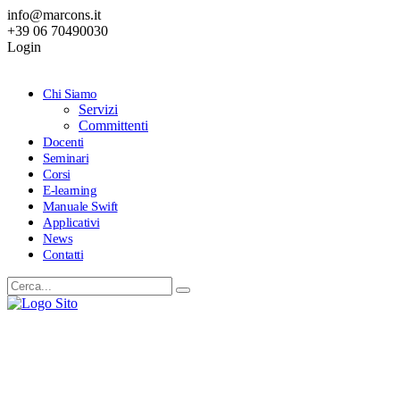
info@marcons.it
+39 06 70490030
Login
Chi Siamo
Servizi
Committenti
Docenti
Seminari
Corsi
E-learning
Manuale Swift
Applicativi
News
Contatti
Seminario 7/2022
PROGRAMMA FORMATIVO SUS-SDP 2022