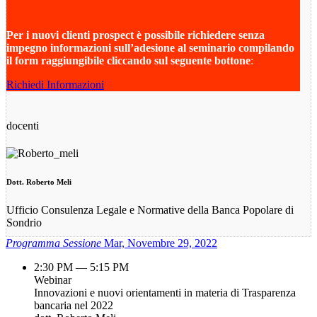
Per i nuovi clienti prospect è possibile richiedere senza
impegno informazioni sull’adesione al seminario compilando
il form raggiungibile cliccando sul seguente
bottone
:
Richiedi Informazioni
docenti
Dott. Roberto Meli
Ufficio Consulenza Legale e Normative della Banca Popolare di
Sondrio
Programma Sessione
Mar, Novembre 29, 2022
2:30 PM — 5:15 PM
Webinar
Innovazioni e nuovi orientamenti in materia di Trasparenza
bancaria nel 2022